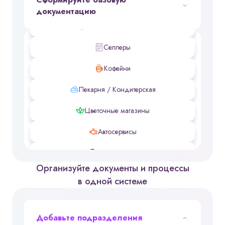
Фитнес-центры
документацию
Табачные магазины
Селлеры
Кофейни
Пекарня / Кондитерская
Цветочные магазины
Автосервисы
Шиномонтаж
Организуйте документы и процессы
Автомойки
в одной системе
Стоматологии
Ремонт техники
Добавьте подразделения