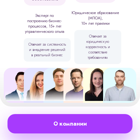
Юридическое образование
Эксперт по
(МГЮА),
построению бизнес-
10+ лет практики
процессов, 15+ лет
управленческого опыта
Отвечает за
юридическую
Отвечает за системность
корректность и
и внедрение решений
соответствие
в реальный бизнес
требованиям
О компании