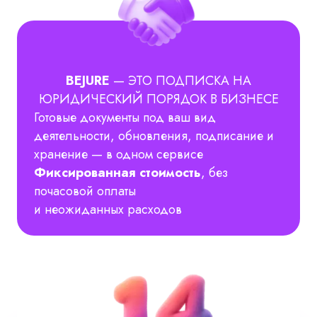
BEJURE
— ЭТО ПОДПИСКА НА
ЮРИДИЧЕСКИЙ ПОРЯДОК В БИЗНЕСЕ
Готовые документы под ваш вид
деятельности, обновления, подписание и
хранение — в одном сервисе
Фиксированная стоимость
, без
почасовой оплаты
и неожиданных расходов