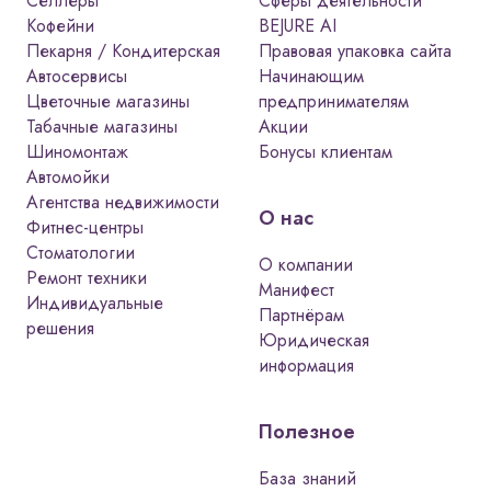
Селлеры
документов. Салон красоты — это
Сферы деятельности
Кофейни
BEJURE AI
бизнес с повышенными
Пекарня / Кондитерская
Правовая упаковка сайта
требованиями к документации, и без
Автосервисы
Начинающим
полного пакета разрешений
Цветочные магазины
предпринимателям
открываться попросту опасно.
Табачные магазины
Акции
Какие документы нужны
Шиномонтаж
Бонусы клиентам
Автомойки
для открытия салона
Агентства недвижимости
О нас
красоты
Фитнес-центры
Стоматологии
О компании
Ремонт техники
Бьюти-индустрия относится к сфере
Манифест
Индивидуальные
услуг, связанных со здоровьем и
Партнёрам
решения
Юридическая
внешностью людей. Поэтому
информация
перечень документов для открытия
салона красоты значительно шире,
чем для обычной торговой точки.
Полезное
Учредительные и
База знаний
регистрационные документы
—