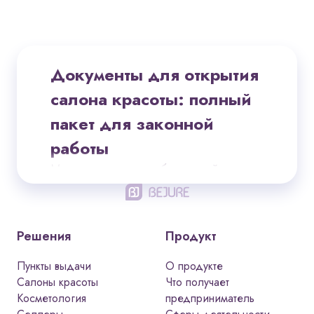
Документы для открытия
салона красоты: полный
пакет для законной
работы
Мечтаете открыть собственный салон
красоты? Идея отличная —
индустрия бьюти-услуг стабильно
растёт, а спрос на качественный
Решения
Продукт
сервис не падает даже в сложные
времена. Но между подписанием
Пункты выдачи
О продукте
договора аренды и первым клиентом
Салоны красоты
Что получает
лежит важный этап: оформление
Косметология
предприниматель