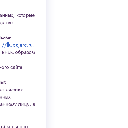
анных, которые
далее –
иками
://lk.bejure.ru
.
и иным образом
ого сайта
ных
положение.
анных
анному лицу, а
ли косвенно