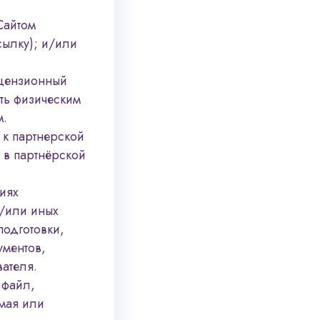
Сайтом
сылку); и/или
ицензионный
ть физическим
м.
к партнерской
 в партнёрской
иях
и/или иных
подготовки,
ументов,
ателя.
 файл,
емая или