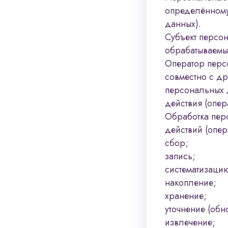
определённому
данных).
Субъект персон
обрабатываемы
Оператор перс
совместно с д
персональных 
действия (опер
Обработка пер
действий (опе
сбор;
запись;
систематизаци
накопление;
хранение;
уточнение (обн
извлечение;