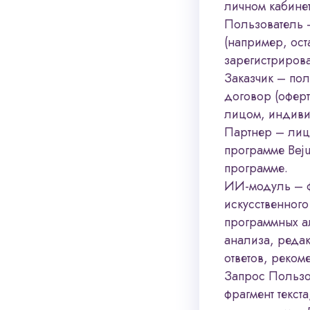
личном кабине
Пользователь 
(например, ост
зарегистриров
Заказчик – по
договор (офер
лицом, индив
Партнер – лиц
программе Bej
программе.
ИИ-модуль – ф
искусственного
программных а
анализа, редак
ответов, реком
Запрос Пользов
фрагмент текст