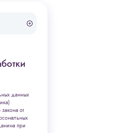
аботки
ьных данных
ика)
 закона от
ерсональных
данина при