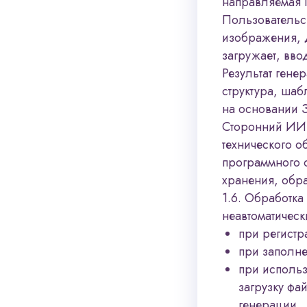
направляемая 
Пользовательск
изображения, 
загружает, вво
Результат генер
структура, ша
на основании 
Сторонний ИИ-
технического 
программного о
хранения, обр
1.6. Обработка
неавтоматическ
при регист
при заполне
при исполь
загрузку фа
генерации.