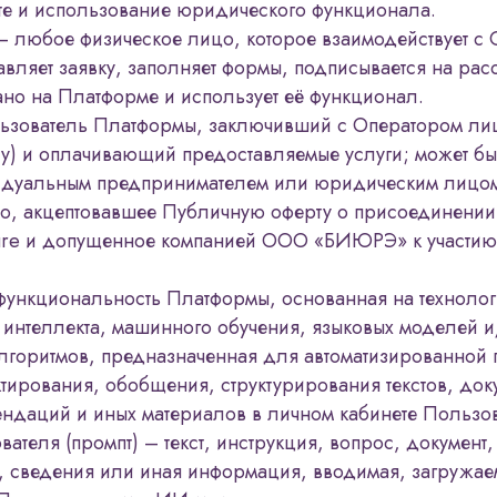
те и использование юридического функционала.
– любое физическое лицо, которое взаимодействует с 
авляет заявку, заполняет формы, подписывается на рас
ано на Платформе и использует её функционал.
льзователь Платформы, заключивший с Оператором л
ту) и оплачивающий предоставляемые услуги; может бы
идуальным предпринимателем или юридическим лицо
о, акцептовавшее Публичную оферту о присоединении 
ure и допущенное компанией ООО «БИЮРЭ» к участию
ункциональность Платформы, основанная на технолог
 интеллекта, машинного обучения, языковых моделей 
лгоритмов, предназначенная для автоматизированной 
тирования, обобщения, структурирования текстов, док
ендаций и иных материалов в личном кабинете Пользов
ателя (промпт) – текст, инструкция, вопрос, документ,
а, сведения или иная информация, вводимая, загружа