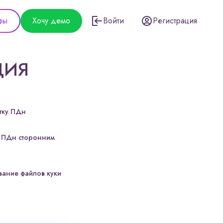
фы
Хочу демо
Войти
Регистрация
ЦИЯ
тку ПДн
у ПДн сторонним
вание файлов куки