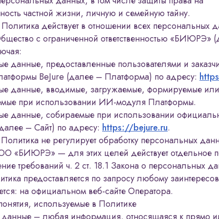
персональных данных, в том числе защиты права на
ость частной жизни, личную и семейную тайну.
 Политика действует в отношении всех персональных д
Общество с ограниченной ответственностью «БИЮРЭ» (
ючая:
е данные, предоставленные пользователями и заказч
атформы BeJure (далее – Платформа) по адресу:
https
ые данные, вводимые, загружаемые, формируемые ил
емые при использовании ИИ-модуля Платформы.
ые данные, собираемые при использовании официальн
далее – Сайт) по адресу:
https://bejure.ru
.
 Политика не регулирует обработку персональных дан
ОО «БИЮРЭ» — для этих целей действует отдельное 
ение требований ч. 2 ст. 18.1 Закона о персональных д
итика предоставляется по запросу любому заинтересов
тся: на официальном веб-сайте Оператора.
понятия, используемые в Политике
данные – любая информация, относящаяся к прямо и