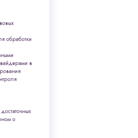
вовых
ля обработки
нными
овайдерами в
ирования
онтроля
 достаточных
оном о