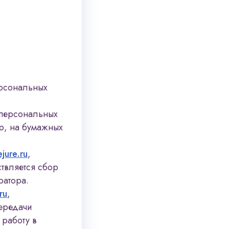
ерсональных
 персональных
р, на бумажных
jure.ru
,
твляется сбор
ратора.
ru
,
передачи
работу в