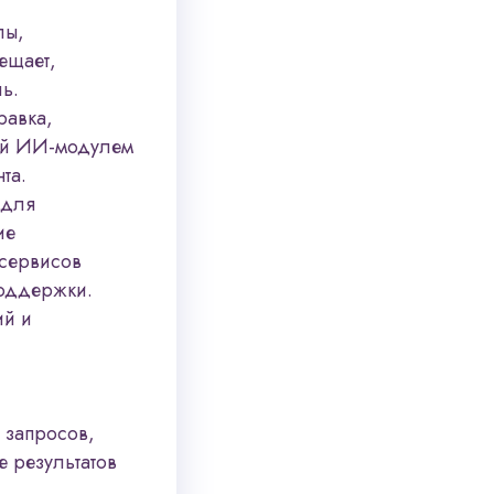
лы,
ещает,
ь.
равка,
ный ИИ-модулем
та.
 для
ие
 сервисов
поддержки.
ий и
 запросов,
е результатов