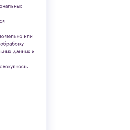
сональных
ся
тоятельно или
 обработку
льных данных и
овокупность