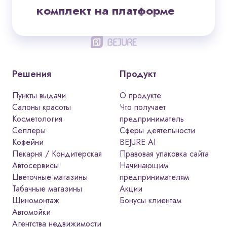
комплект на платформе
BeJure
Открытие и ведение
косметологической клиники — это не
только про beauty-индустрию, но и
Решения
Продукт
про жёсткое регулирование со
Пункты выдачи
стороны Роспотребнадзора,
О продукте
Салоны красоты
Что получает
Росздравнадзора и лицензирующих
Косметология
предприниматель
органов. Один неверно
Селлеры
Сферы деятельности
оформленный документ может стоить
Кофейни
BEJURE AI
вам лицензии, штрафа до 300 000
Пекарня / Кондитерская
Правовая упаковка сайта
рублей или судебного иска от
Автосервисы
Начинающим
пациента. На платформе BeJure
Цветочные магазины
предпринимателям
собран полный комплект
Табачные магазины
Акции
Шиномонтаж
Бонусы клиентам
юридически выверенных документов
Автомойки
для косметологических клиник —
Агентства недвижимости