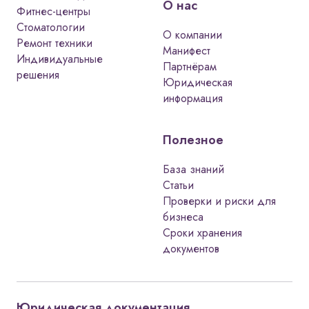
актуальных, безопасных и доступных
О нас
Фитнес-центры
по честной цене.
Стоматологии
О компании
Почему
Ремонт техники
Манифест
Индивидуальные
косметологическим
Партнёрам
решения
Юридическая
клиникам нужна
информация
безупречная документация
Полезное
Косметология — это медицинская
деятельность. Это значит, что к вашей
База знаний
клинике предъявляются требования
Статьи
Проверки и риски для
как к полноценному медицинскому
бизнеса
учреждению:
Сроки хранения
Лицензирование.
Без медицинской
документов
лицензии оказание
косметологических услуг — уголовное
преступление (ст. 235 УК РФ).
Юридическая документация