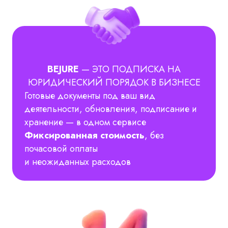
BEJURE
— ЭТО ПОДПИСКА НА
ЮРИДИЧЕСКИЙ ПОРЯДОК В БИЗНЕСЕ
Готовые документы под ваш вид
деятельности, обновления, подписание и
хранение — в одном сервисе
Фиксированная стоимость
, без
почасовой оплаты
и неожиданных расходов