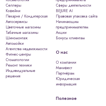
строго регулируется
Селлеры
Сферы деятельности
Кофейни
BEJURE AI
законодательством, и нарушение
Пекарня / Кондитерская
Правовая упаковка сайта
требований может привести к
Автосервисы
Начинающим
крупным штрафам и приостановке
Цветочные магазины
предпринимателям
деятельности.
Табачные магазины
Акции
Для легальной работы табачного
Шиномонтаж
Бонусы клиентам
магазина необходим полный
Автомойки
комплект документов: юридические,
Агентства недвижимости
О нас
Фитнес-центры
разрешительные, кадровые,
Стоматологии
локально-нормативные и
О компании
Ремонт техники
организационные. Каждая категория
Манифест
Индивидуальные
документов обязательна и должна
Партнёрам
решения
Юридическая
соответствовать актуальным
информация
требованиям законодательства.
Документы для продажи
Полезное
табачной продукции: