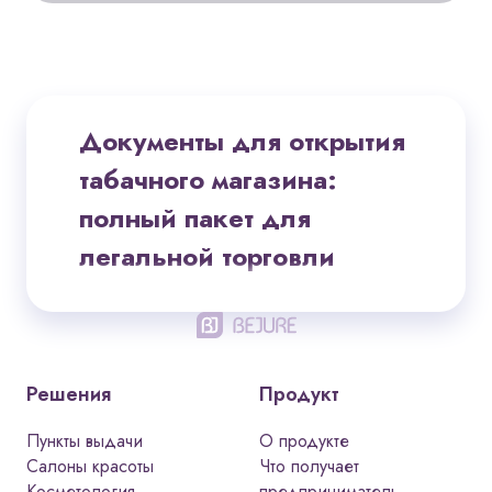
Документы для открытия
табачного магазина:
полный пакет для
легальной торговли
Какие документы нужны
для открытия табачного
магазина
Решения
Продукт
Открытие табачного магазина требует
Пункты выдачи
О продукте
особого внимания к документации.
Салоны красоты
Что получает
Торговля табачной продукцией
Косметология
предприниматель