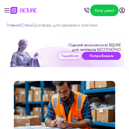
Хочу демо
Главная
|
Статьи
|
Договоры для курьеров и логистики...
Оцените возможности BEJURE
для селлеров БЕСПЛАТНО
Подробнее
Попробовать