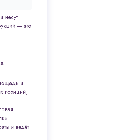
и несут
рукций — это
х
площади и
ых позиций,
совая
лки
аты и ведёт