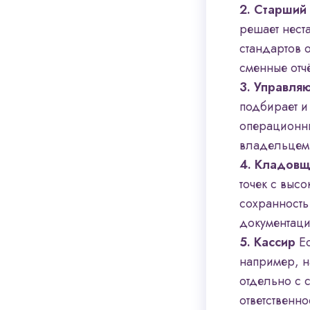
2. Старший
решает нест
стандартов 
сменные отчё
3. Управля
подбирает и
операционны
владельцем 
4. Кладовщ
точек с высо
сохранность
документац
5. Кассир
Ес
например, н
отдельно с 
ответственно