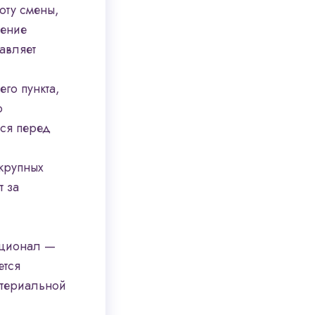
оту смены,
дение
авляет
его пункта,
о
тся перед
крупных
т за
кционал —
ется
атериальной