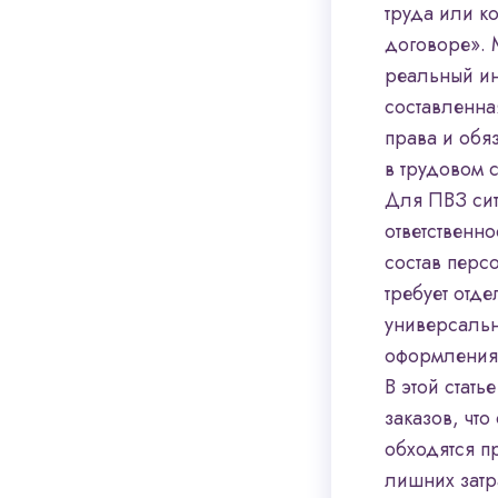
труда или ко
договоре». 
реальный ин
составленна
права и обя
в трудовом 
Для ПВЗ сит
ответственн
состав перс
требует отд
универсальн
оформления 
В этой стат
заказов, чт
обходятся п
лишних затр