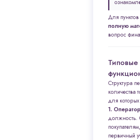
ознакомле
Для пунктов
полную мат
вопрос фина
Типовые 
функцио
Структура п
количества 
для которых
1. Операто
должность. 
покупателям
первичный уч