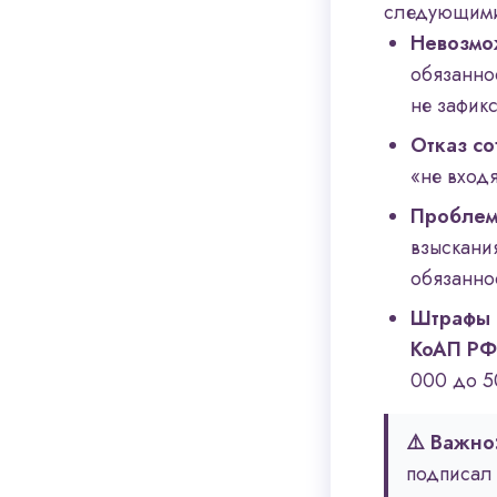
следующими
Невозмо
обязаннос
не зафик
Отказ со
«не входя
Проблемы
взыскани
обязанно
Штрафы 
КоАП РФ
000 до 5
⚠️ Важно
подписал 