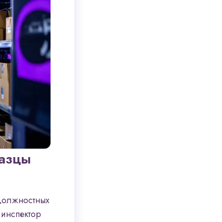
разцы
 должностных
 инспектор