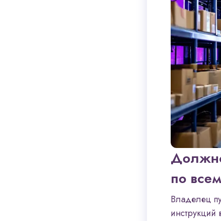
Должно
по все
Владелец пу
инструкций 