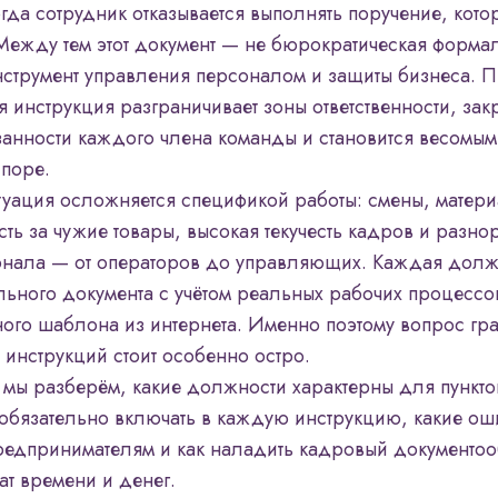
гда сотрудник отказывается выполнять поручение, котор
Между тем этот документ — не бюрократическая формал
струмент управления персоналом и защиты бизнеса. 
я инструкция разграничивает зоны ответственности, зак
занности каждого члена команды и становится весомым
споре.
уация осложняется спецификой работы: смены, матер
ость за чужие товары, высокая текучесть кадров и разн
онала — от операторов до управляющих. Каждая долж
ельного документа с учётом реальных рабочих процессов
ого шаблона из интернета. Именно поэтому вопрос гр
инструкций стоит особенно остро.
ье мы разберём, какие должности характерны для пункт
о обязательно включать в каждую инструкцию, какие о
редпринимателям и как наладить кадровый документоо
ат времени и денег.