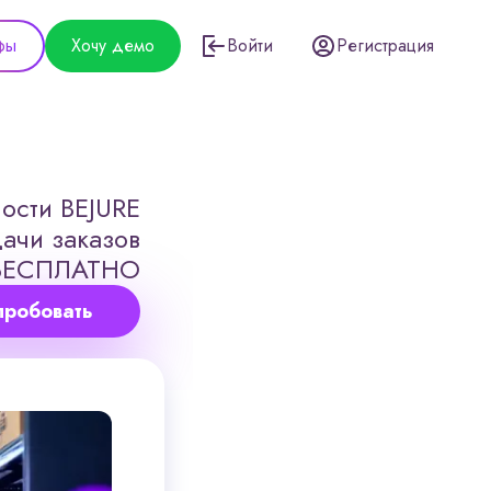
фы
Хочу демо
Войти
Регистрация
ости BEJURE
ачи заказов
БЕСПЛАТНО
пробовать