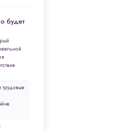
о будет
орый
 реальной
ля
тствие
и трудовые
айне
о