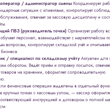
 оператор / администратор смены
Координирует раб
андартные ситуации с клиентами, контролирует соблю
обслуживания, отвечает за кассовую дисциплину и сост
ты.
ющий ПВЗ (руководитель точки)
Организует работу вс
 обучает персонал, взаимодействует с маркетплейсом п
м вопросам, контролирует складской учёт и отчитывае
бизнеса.
ик / специалист по складскому учёту
Актуален для 
ким оборотом. Ведёт приём и отправку посылок, отвечае
 товаров на хранении, оформляет сопроводительную
ию.
ли финансовые операции выделены в отдельный фун
а крупных точках с кассовым узлом, — кассир оформля
соответствующей инструкцией и договором о полной м
сти.