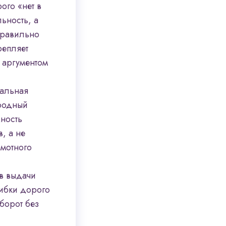
ого «нет в
ьность, а
Правильно
репляет
 аргументом
иальная
ородный
ность
, а не
амотного
ов выдачи
шибки дорого
борот без