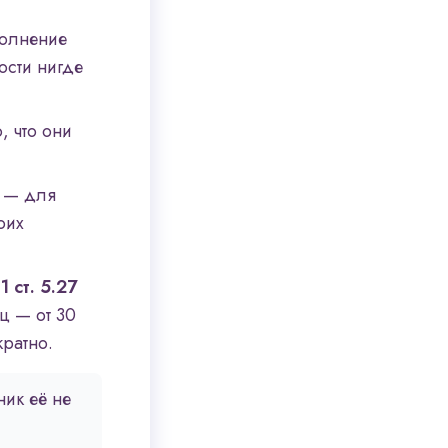
олнение
ости нигде
, что они
— для
оих
 1 ст. 5.27
ц — от 30
ратно.
ник её не