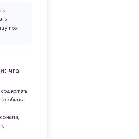
ак
а и
ицу при
: что
 содержать
 пробелы.
сонала,
 к