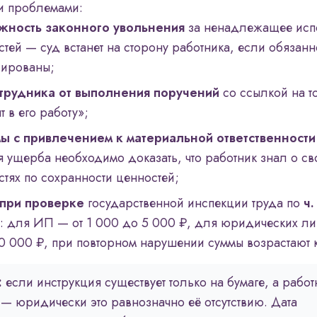
 проблемами:
жность законного увольнения
за ненадлежащее исп
тей — суд встанет на сторону работника, если обязанн
сированы;
трудника от выполнения поручений
со ссылкой на то
т в его работу»;
 с привлечением к материальной ответственности
я ущерба необходимо доказать, что работник знал о св
стях по сохранности ценностей;
при проверке
государственной инспекции труда по
ч.
: для ИП — от 1 000 до 5 000 ₽, для юридических ли
0 000 ₽, при повторном нарушении суммы возрастают к
:
если инструкция существует только на бумаге, а работ
— юридически это равнозначно её отсутствию. Дата