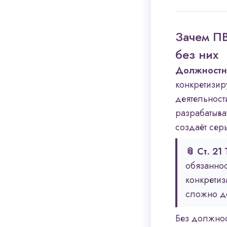
Зачем ПВ
без них
Должностна
конкретизир
деятельност
разрабатыва
создаёт сер
📎 Ст. 21
обязаннос
конкретиз
сложно до
Без должнос