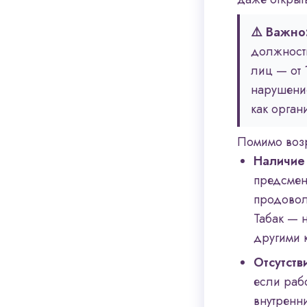
⚠️ Важно
должностн
лиц — от 
нарушение
как орган
Помимо возр
Наличие
предсмен
продовол
Табак — 
другими к
Отсутств
если раб
внутренни