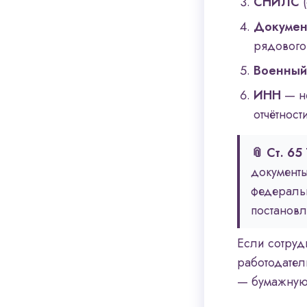
СНИЛС
(
Докумен
рядового
Военный
ИНН
— не
отчётност
📎 Ст. 65
документ
федераль
постанов
Если сотрудн
работодател
— бумажную 