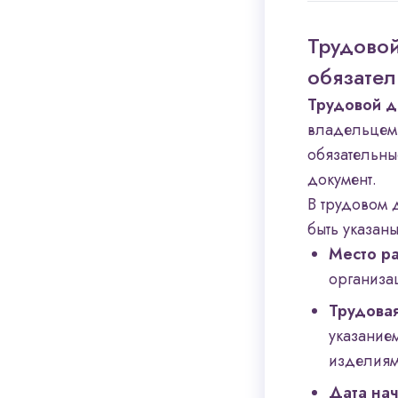
Трудовой
обязате
Трудовой д
владельцем
обязательны
документ.
В трудовом 
быть указаны
Место р
организа
Трудова
указанием
изделия
Дата на