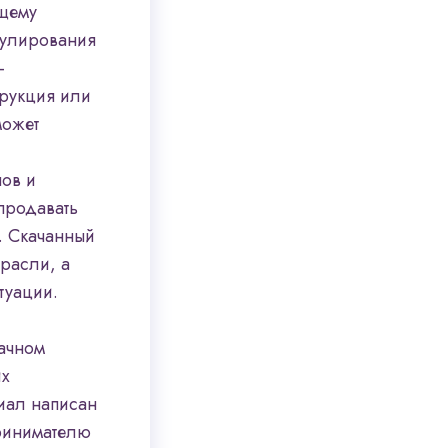
бщему
гулирования
—
трукция или
может
ов и
 продавать
ы. Скачанный
трасли, а
туации.
бачном
их
риал написан
ринимателю