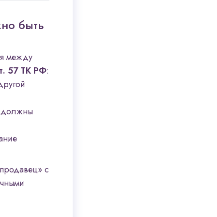
жно быть
ия между
т. 57 ТК РФ
:
другой
о должны
вание
продавец» с
ачными