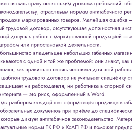
ветствовать сразу нескольким уровням требований: о
аконодательству, отраслевым нормам антитабачного ре
 продажи маркированных товаров. Малейшая ошибка 
й трудовой договор, отсутствующая должностная инс
ый допуск к работе с маркированной продукцией — 
штрафом или приостановкой деятельности.
 большинство владельцев небольших табачных магазин
лкиваются с одной и той же проблемой: они знают, как
 знают, как правильно нанять человека для этой работ
а шаблон трудового договора не учитывает специфику о
 защищает ни работодателя, ни работника в спорной си
нтернета — это риск, оформленный в Word.
ье мы разберём каждый шаг оформления продавца в та
т обязательных документов при приёме до специфическ
 которые диктует антитабачное законодательство. Мате
 актуальные нормы ТК РФ и КоАП РФ и поможет предп