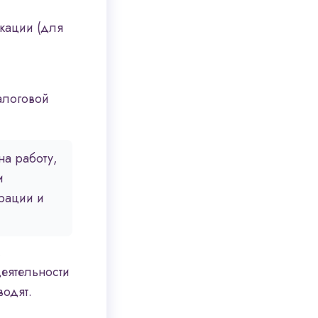
кации (для
алоговой
на работу,
и
рации и
,
деятельности
водят.