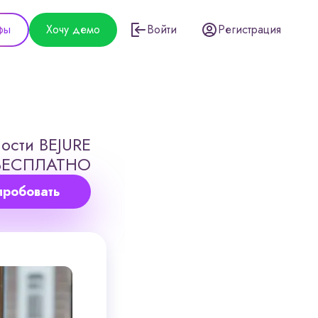
фы
Хочу демо
Войти
Регистрация
ости BEJURE
БЕСПЛАТНО
пробовать