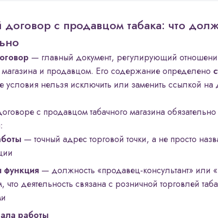
 договор с продавцом табака: что дол
льно
оговор
— главный документ, регулирующий отношен
 магазина и продавцом. Его содержание определено
с
е условия нельзя исключить или заменить ссылкой на 
договоре с продавцом табачного магазина обязательн
:
аботы
— точный адрес торговой точки, а не просто наз
ции
я функция
— должность «продавец-консультант» или «
, что деятельность связана с розничной торговлей таб
ми
чала работы