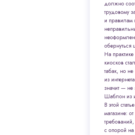
должно соот
трудовому з
и правилам
неправильны
неоформленн
обернуться 
На практике
киосков ста
табак, но не
из интернет
значит — не
Шаблон из и
В этой стат
магазине: о
требований,
с опорой на