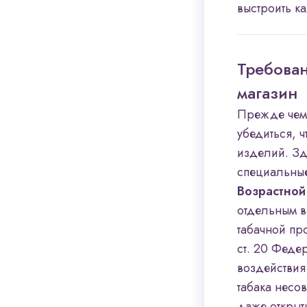
выстроить к
Требован
магазин
Прежде чем 
убедиться, 
изделий. Зд
специальные
Возрастной
отдельным в
табачной пр
ст. 20 Феде
воздействия
табака несо
даже открыт