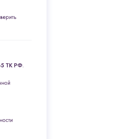
верить
 65 ТК РФ
.
чной
ности