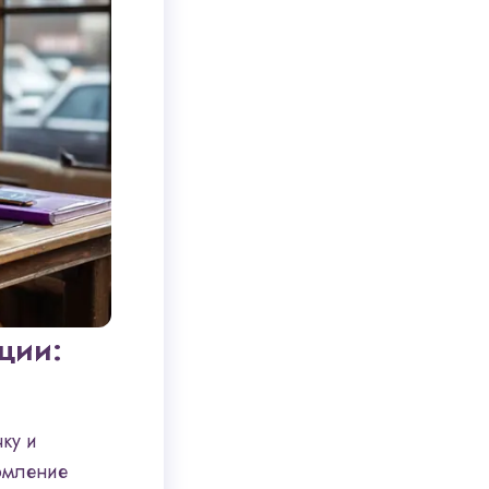
ции:
чку и
ормление