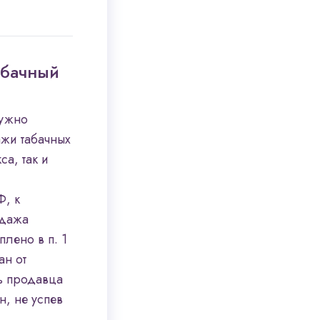
абачный
нужно
ажи табачных
а, так и
Ф, к
одажа
лено в п. 1
ан от
ь продавца
н, не успев