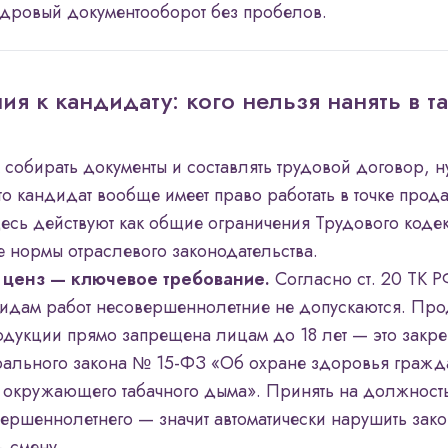
адровый документооборот без пробелов.
ия к кандидату: кого нельзя нанять в т
собирать документы и составлять трудовой договор, 
что кандидат вообще имеет право работать в точке прод
есь действуют как общие ограничения Трудового кодекс
 нормы отраслевого законодательства.
 ценз — ключевое требование.
Согласно ст. 20 ТК Р
идам работ несовершеннолетние не допускаются. Пр
одукции прямо запрещена лицам до 18 лет — это закреп
рального закона № 15-ФЗ «Об охране здоровья гражд
 окружающего табачного дыма». Принять на должност
вершеннолетнего — значит автоматически нарушить зако
ь смену.