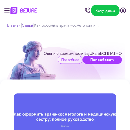
Хочу демо
Главная
|
Статьи
|
Как оформить врача-косметолога и ...
Оцените возможности BEJURE БЕСПЛАТНО
Подробнее
Попробовать