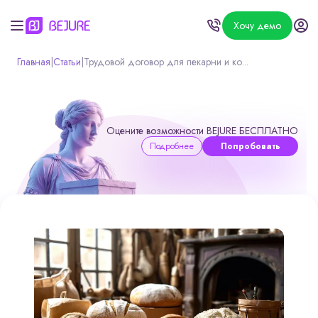
Хочу демо
Главная
|
Статьи
|
Трудовой договор для пекарни и ко...
Оцените возможности BEJURE БЕСПЛАТНО
Подробнее
Попробовать