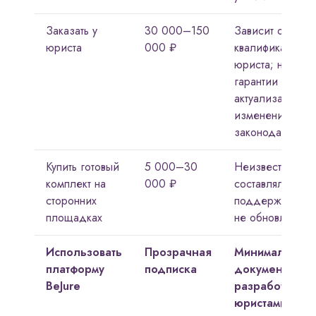
Заказать у
30 000–150
Зависит от
юриста
000 ₽
квалификации
юриста; нет
гарантии
актуализации п
изменении
законодательст
Купить готовый
5 000–30
Неизвестно, кто
комплект на
000 ₽
составлял; нет
сторонних
поддержки; час
площадках
не обновляется
Использовать
Прозрачная
Минимальные:
платформу
подписка
документы
BeJure
разработаны
юристами-