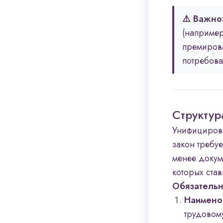
⚠️ Важно
(наприме
премирова
потребова
Структур
Унифициров
закон требу
менее докум
которых ста
Обязательн
Наимено
трудовому