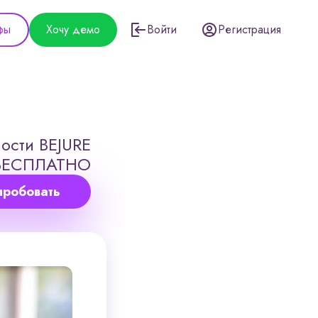
фы
Хочу демо
Войти
Регистрация
ости BEJURE
БЕСПЛАТНО
пробовать