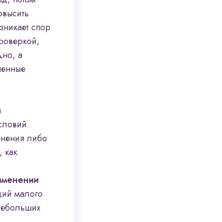
овысить
зникает спор
проверкой,
дно, а
ченные
ы
условий
менения либо
, как
зменении
ций малого
 небольших