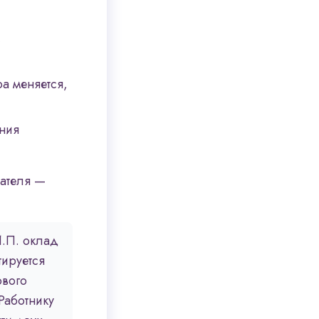
,
ра меняется,
ания
ателя —
.П. оклад
тируется
ового
Работнику