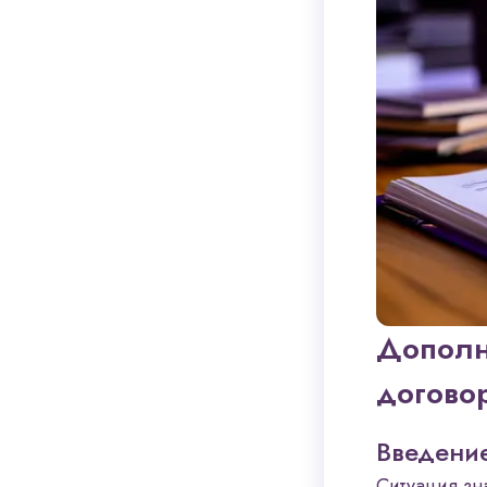
Дополн
догово
Введени
Ситуация зн