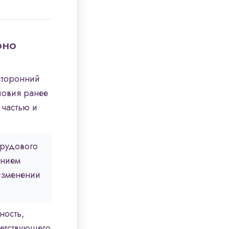
оно
сторонний
ловия ранее
 частью и
рудового
ением
изменении
ность,
етствующего