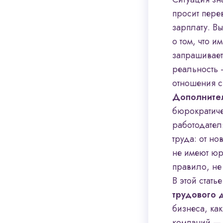
просит пере
зарплату. В
о том, что 
запрашивает
реальность 
отношения с
Дополнител
бюрократиче
работодател
труда: от н
не имеют юр
правило, не
В этой стать
трудового 
бизнеса, ка
компаний — 