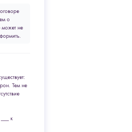
договоре
ем о
 может не
формить.
уществует:
рон. Тем не
сутствие
___ к