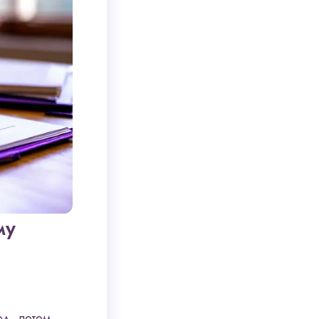
му
од, потом