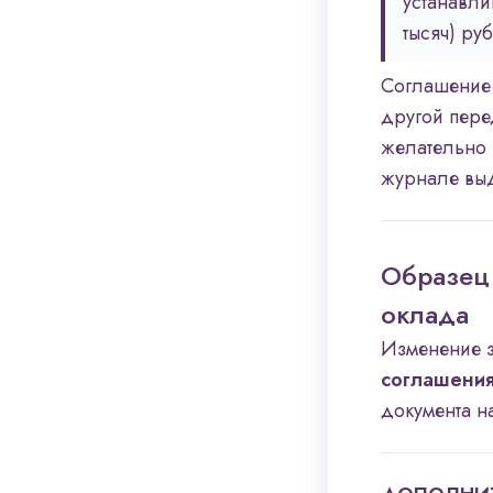
устанавли
тысяч) руб
Соглашение 
другой пере
желательно 
журнале выд
Образец
оклада
Изменение з
соглашения
документа н