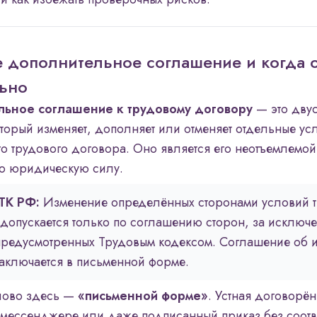
е дополнительное соглашение и когда 
льно
ьное соглашение к трудовому договору
— это дву
оторый изменяет, дополняет или отменяет отдельные ус
о трудового договора. Оно является его неотъемлемой
ю юридическую силу.
 ТК РФ:
Изменение определённых сторонами условий т
допускается только по соглашению сторон, за исключ
предусмотренных Трудовым кодексом. Соглашение об 
аключается в письменной форме.
лово здесь —
«письменной форме»
. Устная договорён
 мессенджере или даже подписанный приказ без соотв