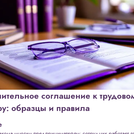
ительное соглашение к трудово
ру: образцы и правила
е
акома многим предпринимателям: сотрудник работает г