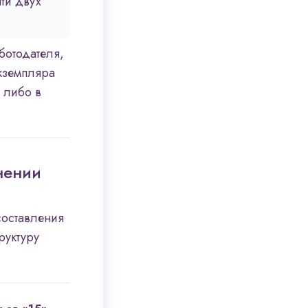
ти двух
аботодателя,
экземпляра
 либо в
нении
составления
руктуру