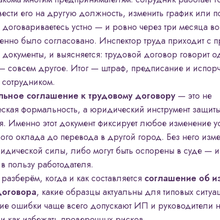
вести его на другую должность, изменить график или п
ы договариваетесь устно — и ровно через три месяца во
именно было согласовано. Инспектор труда приходит с 
 документы, и выясняется: трудовой договор говорит о
— совсем другое. Итог — штраф, предписание и испор
 сотрудником.
ьное соглашение к трудовому договору
— это не
ская формальность, а юридический инструмент защит
я. Именно этот документ фиксирует любое изменение 
ового оклада до перевода в другой город. Без него из
идической силы, либо могут быть оспорены в суде — и
 в пользу работодателя.
е разберём, когда и как составляется
соглашение об и
договора
, какие образцы актуальны для типовых ситуа
кие ошибки чаще всего допускают ИП и руководители
и как избежать проверочных рисков.