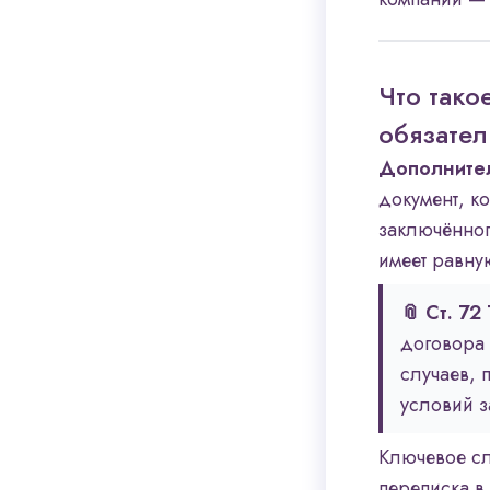
Что тако
обязате
Дополнител
документ, к
заключённог
имеет равну
📎 Ст. 72
договора 
случаев, 
условий з
Ключевое с
переписка в