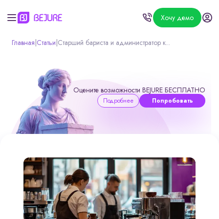
Хочу демо
Главная
|
Статьи
|
Старший бариста и администратор к...
Оцените возможности BEJURE БЕСПЛАТНО
Подробнее
Попробовать